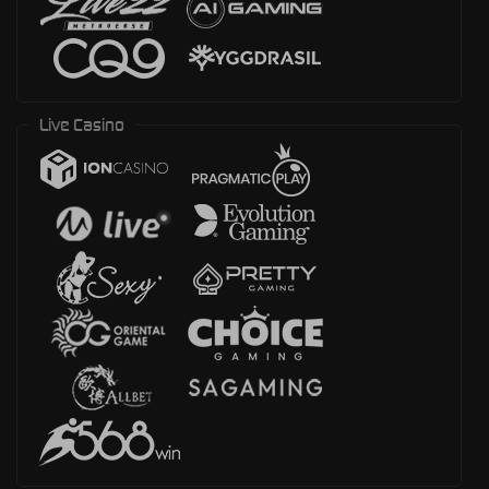
Live Casino