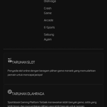
Olahraga
Crash
Game
Arcade
E-Sports
Sabung
Ayam
TARUHAN SLOT
Penyedia slot online dengan beragam pilihan game menarik yang memudahkan
pemain untuk mencapai jackpot
TARUHAN OLAHRAGA
Sportsbook Gaming Platform Terbaik menawarkan lebih banyak game, odds yang
lebih tinggi, dan menyediakan pilihan yang lebih banyak untuk pemain.