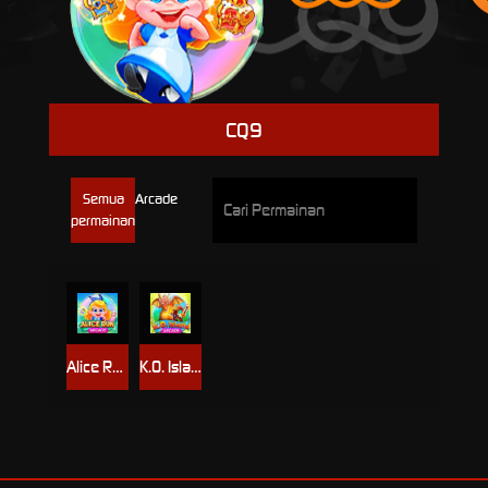
CQ9
Semua
Arcade
permainan
Alice Run
K.O. Island