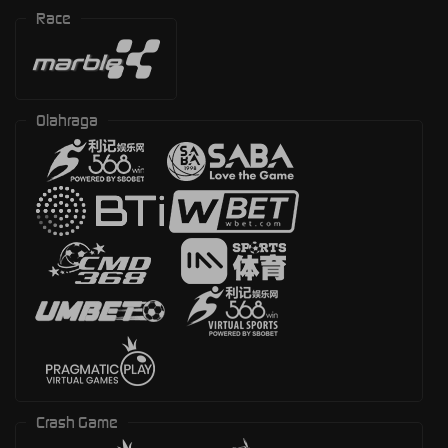
Race
Olahraga
Crash Game