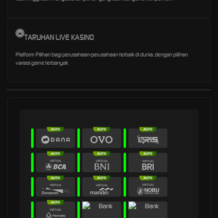
TARUHAN LIVE KASINO
Platform Pilihan bagi perusahaan-perusahaan terbaik di dunia, dengan pilihan
variasi game terbanyak