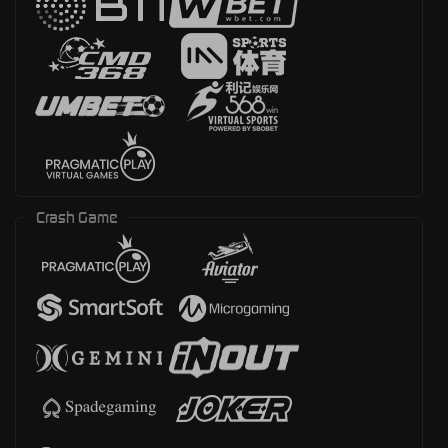
Crash Game