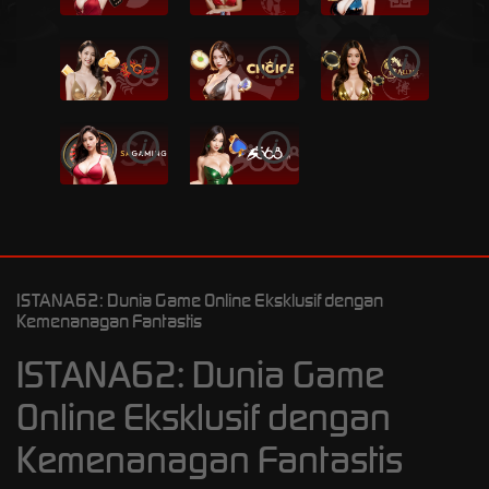
i
i
i
i
i
ISTANA62: Dunia Game Online Eksklusif dengan
Kemenanagan Fantastis
ISTANA62: Dunia Game
Online Eksklusif dengan
Kemenanagan Fantastis