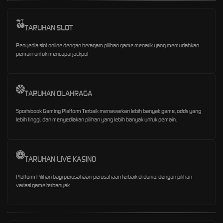
TARUHAN SLOT
Penyedia slot online dengan beragam pilihan game menarik yang memudahkan
pemain untuk mencapai jackpot
TARUHAN OLAHRAGA
Sportsbook Gaming Platform Terbaik menawarkan lebih banyak game, odds yang
lebih tinggi, dan menyediakan pilihan yang lebih banyak untuk pemain.
TARUHAN LIVE KASINO
Platform Pilihan bagi perusahaan-perusahaan terbaik di dunia, dengan pilihan
variasi game terbanyak