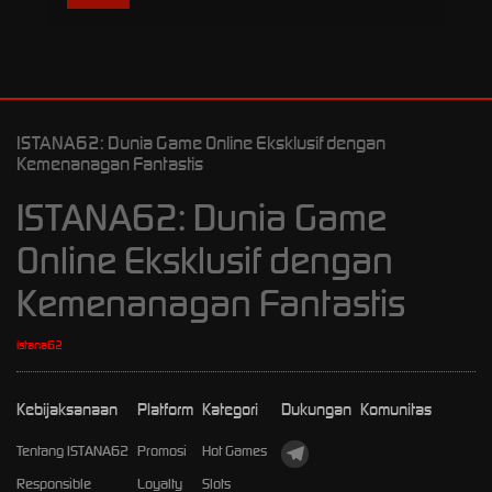
ISTANA62: Dunia Game Online Eksklusif dengan
Kemenanagan Fantastis
ISTANA62: Dunia Game
Online Eksklusif dengan
Kemenanagan Fantastis
istana62
Kebijaksanaan
Platform
Kategori
Dukungan
Komunitas
Tentang ISTANA62
Promosi
Hot Games
Responsible
Loyalty
Slots