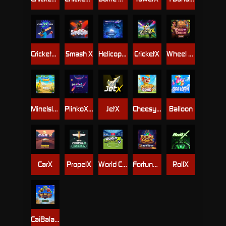
CricketerX
Smash X
HelicopterX
CricketX
Wheel Of Destiny
MineIsland
PlinkoXClassic
JetX
Cheesy Road
Balloon
CarX
PropelX
World Champion X
Fortune Catch
RollX
CaiBalaoCappadocia