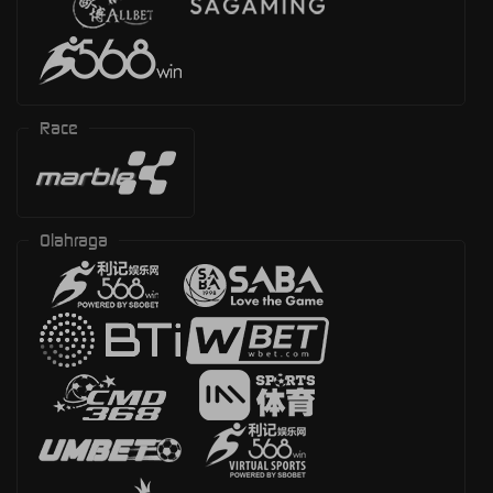
Race
Olahraga