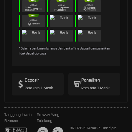
* Selama bank maintenance dan bank offline deposit dan penarikan
tidak dapat diproses
Deposit
Penarikan
Rata-rata 1 Menit
Rata-rata 3 Menit
Tanggung Jawab
Browser Yang
Bermain
Didukung
©2026 ISTANA62. Hak cipta