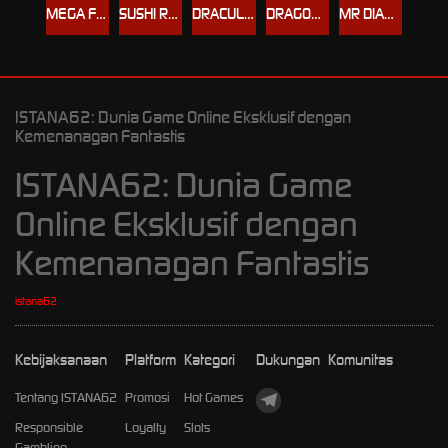
MEGA FORTUNE OX
SUSHI RUSH
DRACULA’S CASTLE BANQUET
DRAGON FORTUNE
MR DIAMOND DELUXE
ISTANA62: Dunia Game Online Eksklusif dengan
Kemenanagan Fantastis
ISTANA62: Dunia Game
Online Eksklusif dengan
Kemenanagan Fantastis
istana62
Kebijaksanaan
Platform
Kategori
Dukungan
Komunitas
Tentang ISTANA62
Promosi
Hot Games
Responsible
Loyalty
Slots
Gambling