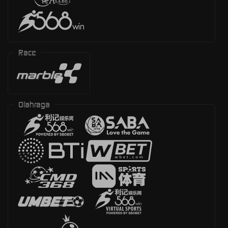
Race
Olahraga