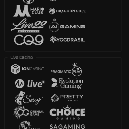
Live Casino