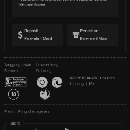
tidak dapat diproses
Deposit
Penarikan
Rata-rata 1 Menit
Rata-rata 3 Menit
Tanggung Jawab
Browser Yang
Bermain
Didukung
©2026 ISTANA62. Hak cipta
dilindungi | 18+
Platform Penyedia Layanan
Slots