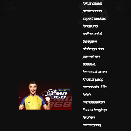
fokus dalam
pemesanan
seperti taruhan
langsung
online untuk
beragam
olahraga dan
permainan
apapun,
termasuk acara
khusus yang
mendunia. Kita
telah
mendapatkan
lisensi lengkap
taruhan,
memegang