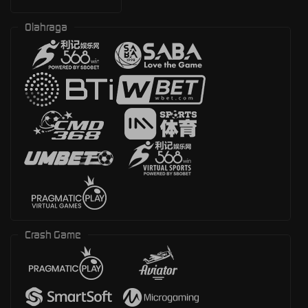
Olahraga
Crash Game