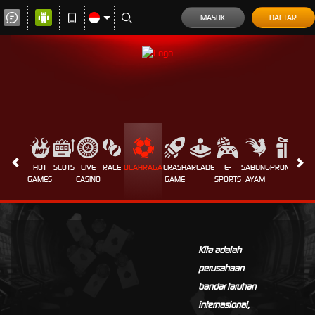
MASUK
DAFTAR
HOT
SLOTS
LIVE
RACE
OLAHRAGA
CRASH
ARCADE
E-
SABUNG
PROMOSI
GAMES
CASINO
GAME
SPORTS
AYAM
Kita adalah
perusahaan
bandar taruhan
internasional,